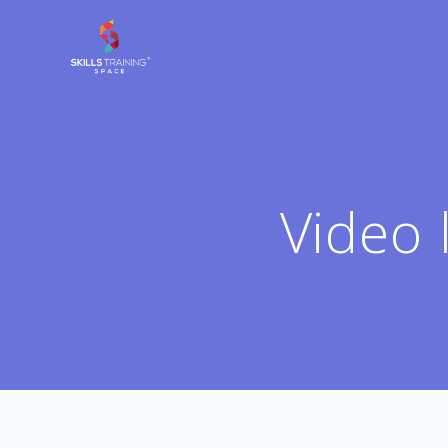
Salta
al
contenuto
Video 