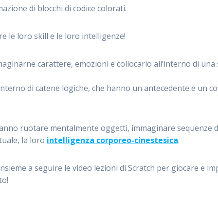
zione di blocchi di codice colorati.
 le loro skill e le loro intelligenze!
ginarne carattere, emozioni e collocarlo all’interno di una s
l’interno di catene logiche, che hanno un antecedente e un co
ovranno ruotare mentalmente oggetti, immaginare sequenze di
tuale, la loro
intelligenza corporeo-cinestesica
.
 insieme a seguire le video lezioni di Scratch per giocare e i
to!